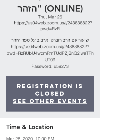
הזהר" (ONLINE)
Thu, Mar 26
  |  
https://us04web.zoom.us/j/243838822?
pwd=RzR
שיעור עם הרב רוברטו ארביב על ספר הזהר
https://us04web.zoom.us/j/243838822?
pwd=RzRUbU4wcmRmTUdPZjBnQ2lwaTFh
UT09
Password: 659273
Registration is
Closed
See other events
Time & Location
Mar 26, 2020, 10:00 PM