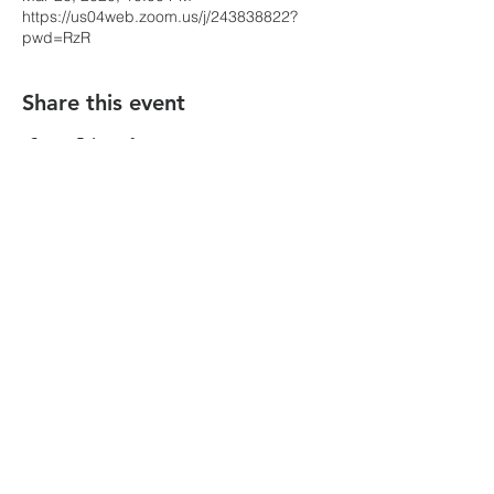
https://us04web.zoom.us/j/243838822?
pwd=RzR
Share this event
הקהילה המסורתית נווה צדק
058-4610452
| Phone: