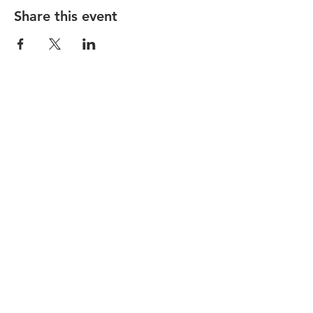
Share this event
הקהילה המסורתית נווה צדק
058-4610452
| Phone:
nevetzedek.masorti@gmail.com
|
רחוב שלוש 42 - תל אביב
|
|Chelouche St 42, Tel Aviv-Yafo