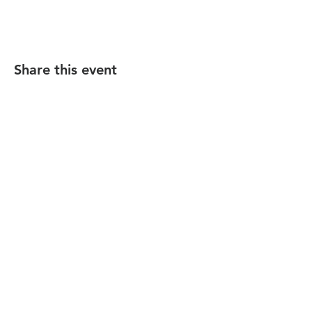
Share this event
הקהילה המסורתית נווה צדק
058-4610452
| Phone: