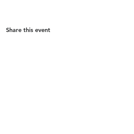
Share this event
הקהילה המסורתית נווה צדק
058-4610452
| Phone: