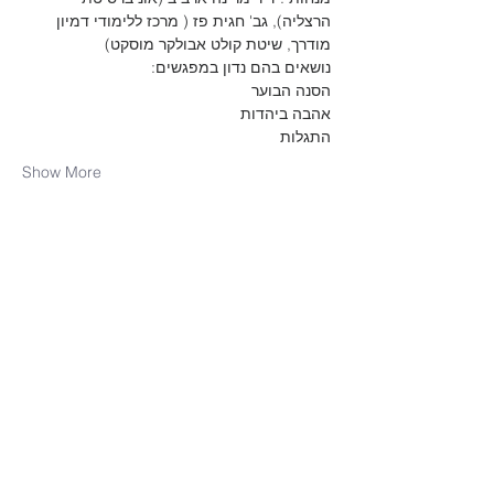
הרצליה), גב' חגית פז ( מרכז ללימודי דמיון 
מודרך, שיטת קולט אבולקר מוסקט) 

נושאים בהם נדון במפגשים:

הסנה הבוער 

אהבה ביהדות

התגלות

Show More
Share this event
הקהילה המסורתית נווה צדק