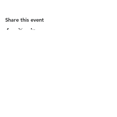
Share this event
הקהילה המסורתית נווה צדק
058-4610452
| Phone:
nevetzedek.masorti@gmail.com
|