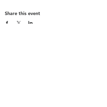
Share this event
הקהילה המסורתית נווה צדק
058-4610452
| Phone:
nevetzedek.masorti@gmail.com
|
|
רחוב שלוש 42 - תל אביב