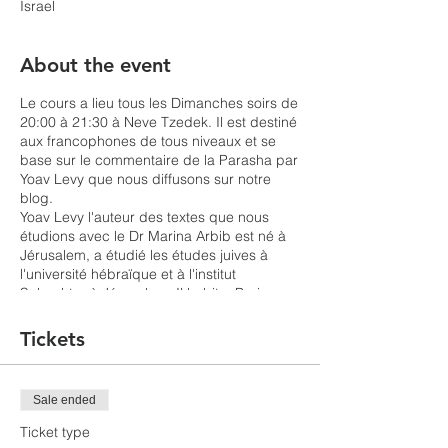
Israel
About the event
Le cours a lieu tous les Dimanches soirs de
20:00 à 21:30 à Neve Tzedek. Il est destiné
aux francophones de tous niveaux et se
base sur le commentaire de la Parasha par
Yoav Levy que nous diffusons sur notre
blog.
Yoav Levy l'auteur des textes que nous
étudions avec le Dr Marina Arbib est né à
Jérusalem, a étudié les études juives à
l'université hébraïque et à l'institut
Schechter à Jérusalem. Il habite Paris,
enseigne les textes bibliques selon une
ouverture sociale et psychanalytique,
Tickets
notamment en analysant la structure
littéraire de l'histoire et du texte biblique.
Sale ended
Marina Arbib, d'origine italienne, Ph.D. En
philosophie, boursière des universités de
Ticket type
Francfort et hébraïque de Jérusalem, a